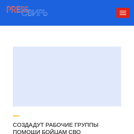
Сверн
нави
СОЗДАДУТ РАБОЧИЕ ГРУППЫ
ПОМОЩИ БОЙЦАМ СВО