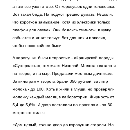
а там все уже готово. От коровушек одни головешки.
Вот такая беда. На поджог грешно думать. Решили,
что короткое замыкание, хотя из электрики только
плафон для овечек. Они боялись темноты: в кучку
собьются и ягнят топчут. Вот для них и повесил,
чтобы поспокойнее были.
А коровушки были непростые - айрширской породы.
«Суперэлита», отмечает Николай. Молока хватало и
на творог, и на сыр. Продавали местным дачникам.
За килограмм творога брали 350 рублей, за литр
молока - до 100. Хоть и жили в глуши, но проверяли
молочку каждый месяц в лаборатории. Жирность от
5,4 до 5,6%. И двор поставили по правилам - за 30
метров от жилья.
«Дом целый, только двор да коровушки сгорели. На