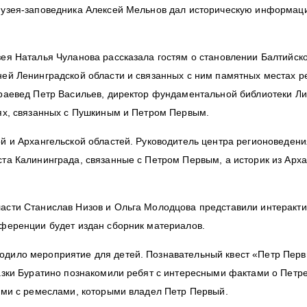
 музея-заповедника Алексей Мельнов дал историческую информац
ея Наталья Чуланова рассказала гостям о становлении Балтийск
ей Ленинградской области и связанных с ним памятных местах р
краевед Петр Васильев, директор фундаментальной библиотеки 
тях, связанных с Пушкиным и Петром Первым.
ой и Архангельской областей. Руководитель центра регионоведен
та Калининграда, связанные с Петром Первым, а историк из Арха
ласти Станислав Низов и Ольга Молодцова представили интерак
нференции будет издан сборник материалов.
одило мероприятие для детей. Познавательный квест «Петр Перв
азки Буратино познакомили ребят с интересными фактами о Петре
ными с ремеслами, которыми владел Петр Первый.