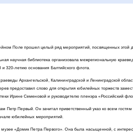
дейном Поле прошел целый ряд мероприятий, посвященных этой 
льная научная библиотека организовала межрегиональную краеве
I и 320-летию основания Балтийского флота.
краеведы Архангельской, Калининградской и Ленинградской облас
ерев предоставил слово для открытия юбилейных торжеств замес
теки Ирине Семеновой и руководителю пленэра «Российский фло
м Петр Первый. Он зачитал приветственный указ ко всем гостям 
начале юбилейных мероприятий.
 музее «Домик Петра Первого». Она была насыщенной, с интерес