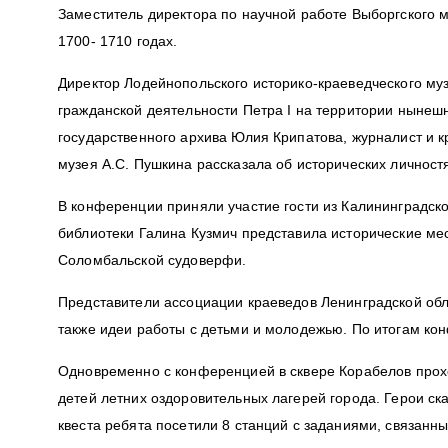
Заместитель директора по научной работе Выборгского
1700- 1710 годах.
Директор Лодейнопольского историко-краеведческого муз
гражданской деятельности Петра I на территории нынешн
государственного архива Юлия Крипатова, журналист и 
музея А.С. Пушкина рассказала об исторических личнос
В конференции приняли участие гости из Калининградск
библиотеки Галина Кузмич представила исторические мес
Соломбальской судоверфи.
Представители ассоциации краеведов Ленинградской об
также идеи работы с детьми и молодежью. По итогам ко
Одновременно с конференцией в сквере Корабелов прох
детей летних оздоровительных лагерей города. Герои ск
квеста ребята посетили 8 станций с заданиями, связан