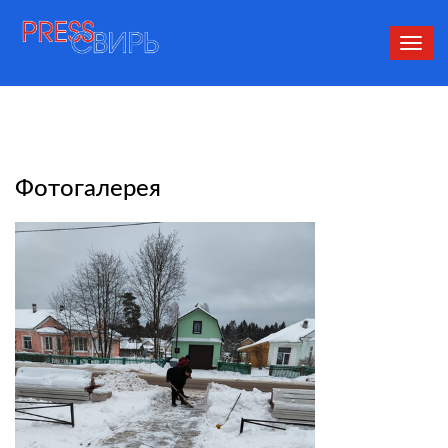
Сверн
нави
Фотогалерея