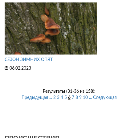
СЕЗОН ЗИМНИХ ОПЯТ
06.02.2023
Результаты (31-36 из 158):
Предыдущая
...
2
3
4
5
6
7
8
9
10
...
Следующая
ПРОИСШЕСТВИЯ