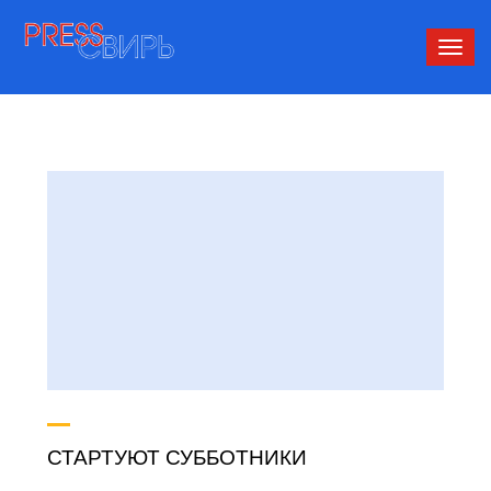
Сверн
нави
СТАРТУЮТ СУББОТНИКИ